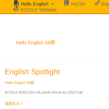
跳
Hello English
myON
Eng
至
KCISLK Website
主
要
內
容
Hello English 08期
English
English Spotlight
Spotlight
Hello English 08期
KCISLK ENGLISH VILLAGE Movie list 2022 Fall
閱讀全文 »