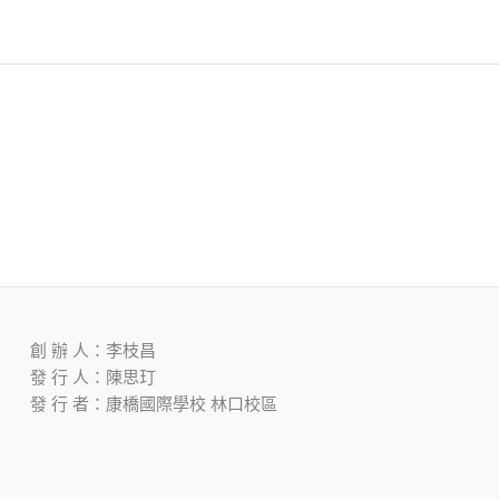
創 辦 人：李枝昌
發 行 人：陳思玎
發 行 者：康橋國際學校 林口校區