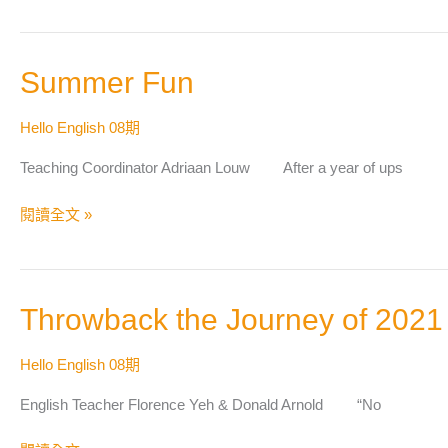
Summer
Summer Fun
Fun
Hello English 08期
Teaching Coordinator Adriaan Louw After a year of ups
閱讀全文 »
Throwback
Throwback the Journey of 2021 
the
Journey
Hello English 08期
of
English Teacher Florence Yeh & Donald Arnold “No
2021
English