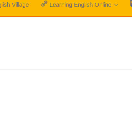
lish Village
Learning English Online