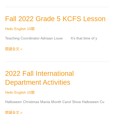
Fall
Fall 2022 Grade 5 KCFS Lesson
2022
Grade
Hello English 10期
5
Teaching Coordinator Adriaan Louw It’s that time of y
KCFS
Lesson
閱讀全文 »
2022
2022 Fall International
Fall
Department Activities
International
Department
Hello English 10期
Activities
Halloween Christmas Mania Month Carol Show Halloween Cu
閱讀全文 »