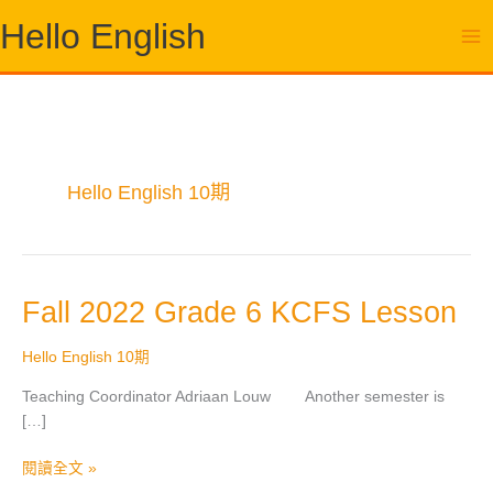
跳
Hello English
至
主
要
內
容
Hello English 10期
Fall
Fall 2022 Grade 6 KCFS Lesson
2022
Grade
Hello English 10期
6
Teaching Coordinator Adriaan Louw Another semester is
KCFS
[…]
Lesson
閱讀全文 »